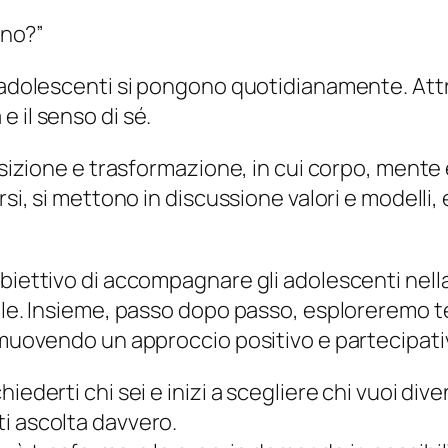
ono?”
i adolescenti si pongono quotidianamente. Attr
 il senso di sé.
ansizione e trasformazione, in cui corpo, mente
rsi, si mettono in discussione valori e modelli,
biettivo di accompagnare gli adolescenti nella
nale. Insieme, passo dopo passo, esploreremo t
omuovendo un approccio positivo e partecipativ
iederti chi sei e inizi a scegliere chi vuoi dive
i ascolta davvero.