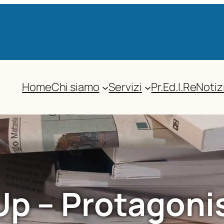
Home
Chi siamo
Servizi
Pr.Ed.I.Re
Notiz
p – Protagonis