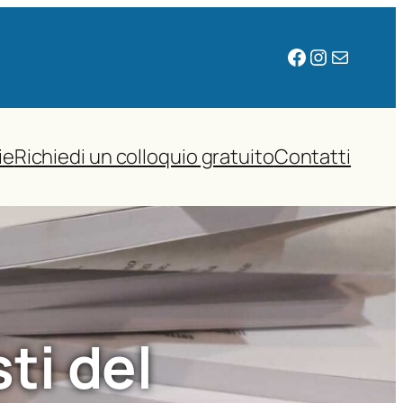
Facebook
Instagram
Email
ie
Richiedi un colloquio gratuito
Contatti
ti del