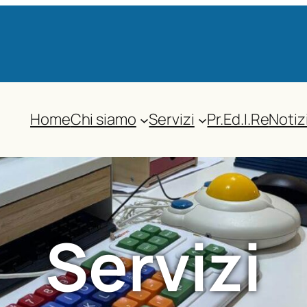
Home
Chi siamo
Servizi
Pr.Ed.I.Re
Notiz
Servizi