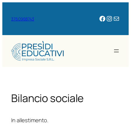
Vai
al
Facebook
Instagr
Email
3760968743
contenuto
Bilancio sociale
In allestimento.