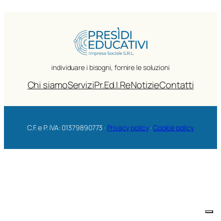
individuare i bisogni, fornire le soluzioni
Chi siamo
Servizi
Pr.Ed.I.Re
Notizie
Contatti
C.F. e P. IVA: 01379890773 ·
Privacy policy
·
Cookie policy