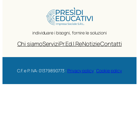
individuare i bisogni, fornire le soluzioni
Chi siamo
Servizi
Pr.Ed.I.Re
Notizie
Contatti
C.F. e P. IVA: 01379890773 ·
Privacy policy
·
Cookie policy