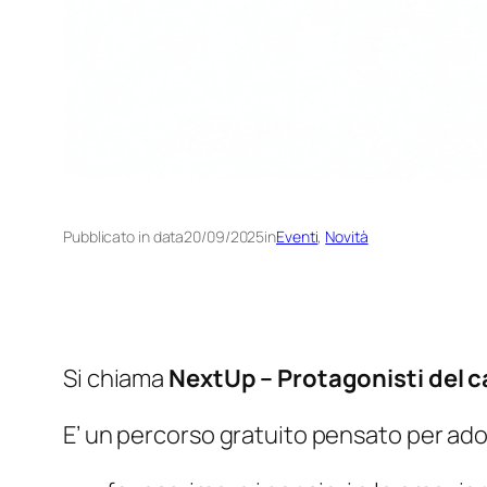
Pubblicato in data
20/09/2025
in
Eventi
, 
Novità
Si chiama
NextUp – Protagonisti del
E’ un percorso gratuito pensato per adol