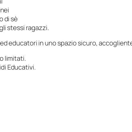
i
anei
 di sè
i stessi ragazzi.
i ed educatori in uno spazio sicuro, accoglient
 limitati.
di Educativi.