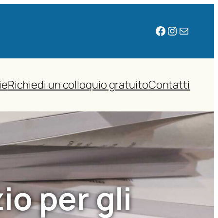
Facebook
Instagram
Email
ie
Richiedi un colloquio gratuito
Contatti
o per gli