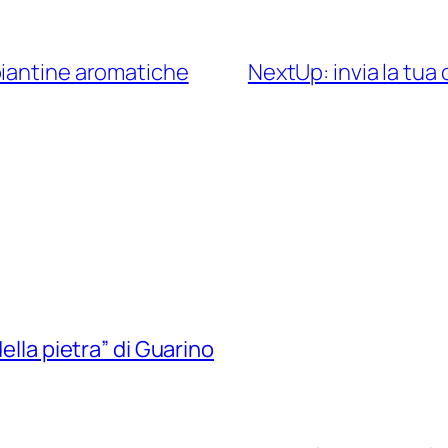
piantine aromatiche
NextUp: invia la tua
della pietra” di Guarino