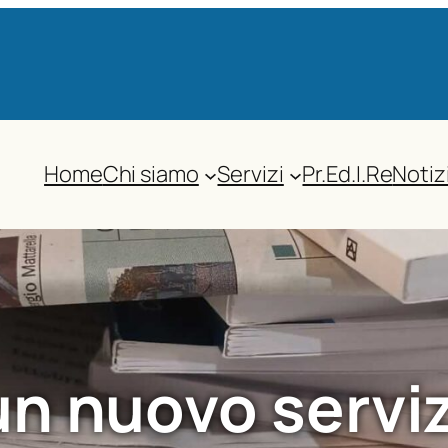
Home
Chi siamo
Servizi
Pr.Ed.I.Re
Notiz
n nuovo servizi