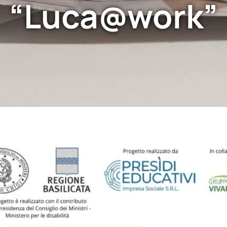
“Luca@work”