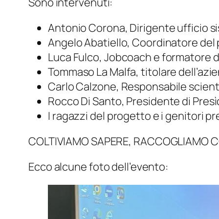
Sono intervenuti:
Antonio Corona, Dirigente ufficio si
Angelo Abatiello, Coordinatore de
Luca Fulco, Jobcoach e formatore d
Tommaso La Malfa, titolare dell’azie
Carlo Calzone, Responsabile scient
Rocco Di Santo, Presidente di Presìd
I ragazzi del progetto e i genitori pr
COLTIVIAMO SAPERE, RACCOGLIAMO
Ecco alcune foto dell’evento: