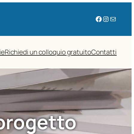
Facebook
Instagram
Email
ie
Richiedi un colloquio gratuito
Contatti
progetto